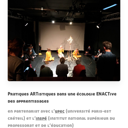
Pratiques ARTistiques dans une écologie ENACTive
des apprentissages
en partenariat avec l’
upec
(université paris-est
créteil) et l’
inspé
(institut national supérieur du
professorat et de l’éducation)